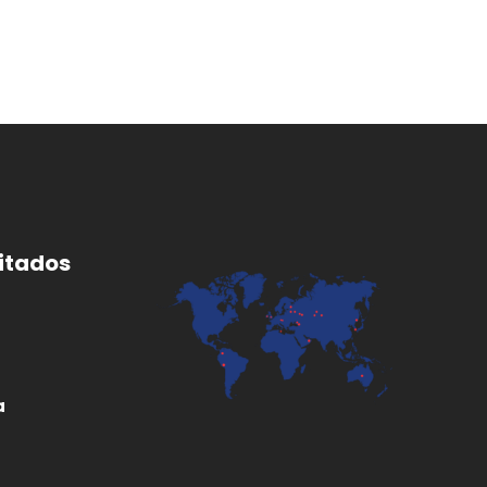
itados
a