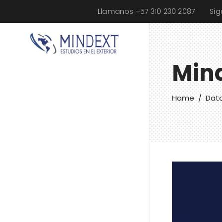
Llamanos +57 310 230 2087
Si
Min
Home
/
Dato