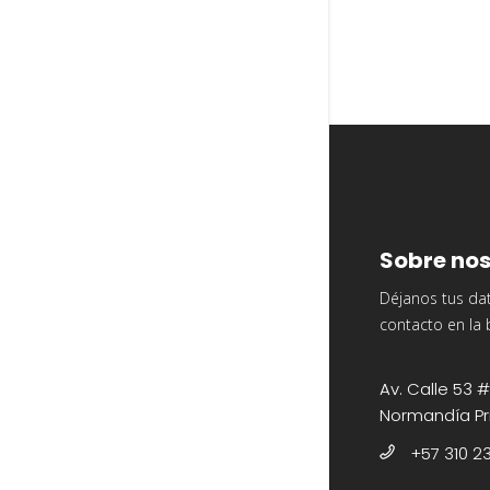
Sobre nos
Déjanos tus da
contacto en la 
Av. Calle 53 #
Normandía Pr
+57 310 2