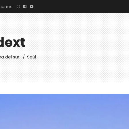
guenos
dext
a del sur
/
Seúl