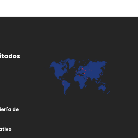
itados
iería de
ativo