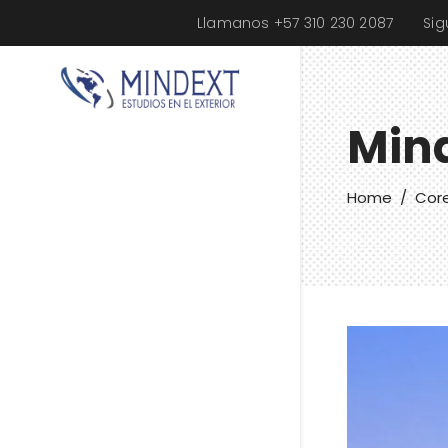
Llamanos +57 310 230 2087
Si
Min
Home
/
Core