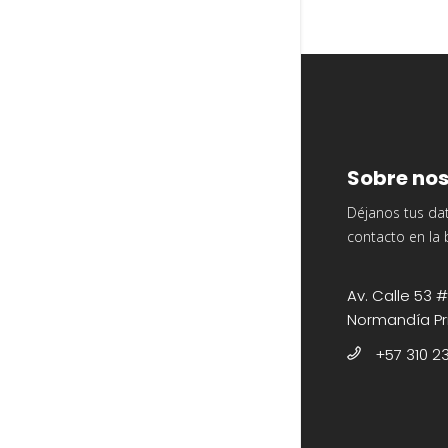
Sobre nos
Déjanos tus da
contacto en la 
Av. Calle 53 #
Normandía Pr
+57 310 2