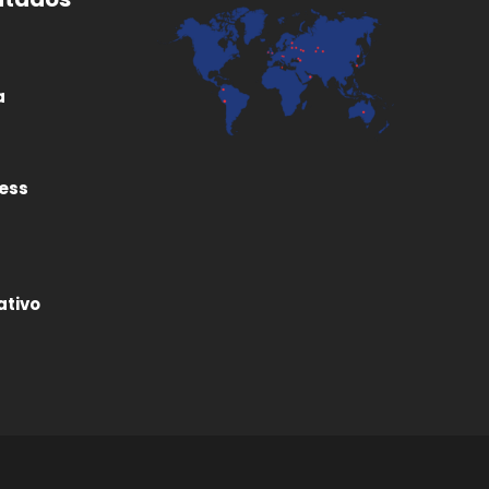
a
ness
ativo