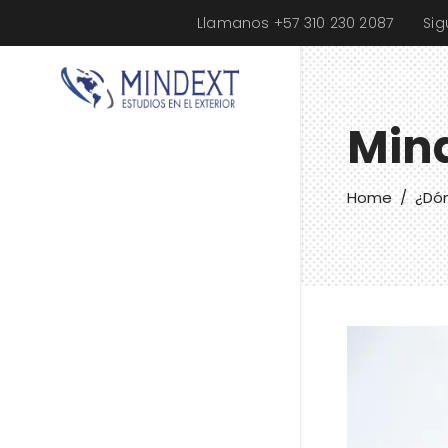
Llamanos +57 310 230 2087
Si
Min
Home
/
¿Dón