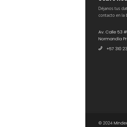
Déjanos tus da
contacto en la 
Av. Calle 53 #
Normandía Pr
+57 310 2
© 2024
Mindex