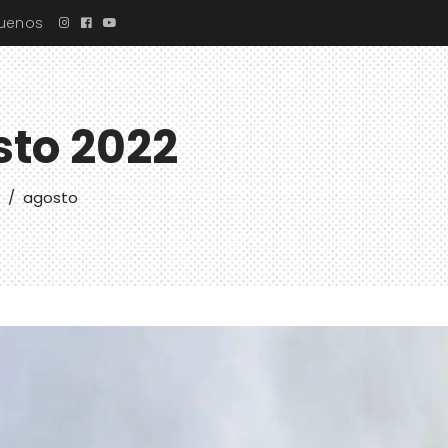
guenos
sto 2022
/
agosto