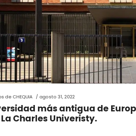
os de CHEQUIA
agosto 31, 2022
versidad más antigua de Europ
 La Charles Univeristy.