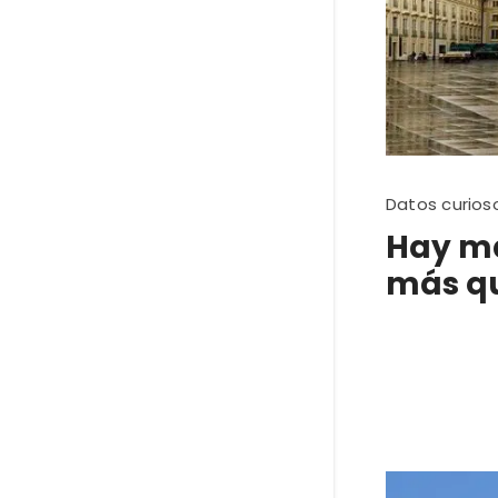
Datos curios
Hay má
más qu