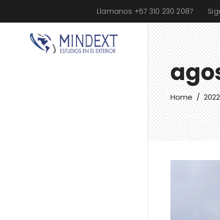
Llamanos +57 310 230 2087
Si
ago
Home
/
2022