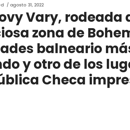
ed
agosto 31, 2022
ovy Vary, rodeada 
iosa zona de Bohem
dades balneario má
o y otro de los lug
blica Checa impres