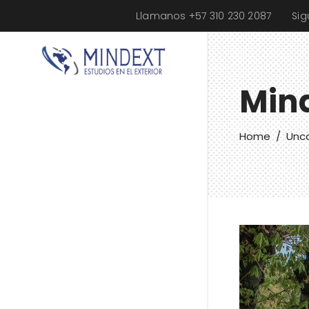
Llamanos +57 310 230 2087
Si
Min
Home
/
Unc