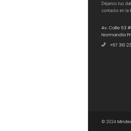
Déjanos tus da
contacto en la 
Av. Calle 53 #
Normandía Pr
+57 310 2
© 2024
Mindex
Contacta con nosotros