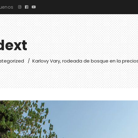
guenos
dext
ategorized
/
Karlovy Vary, rodeada de bosque en la precio