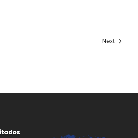
Next
itados