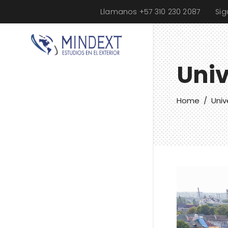
Llamanos +57 310 230 2087
Si
Univ
Home
/
Univ