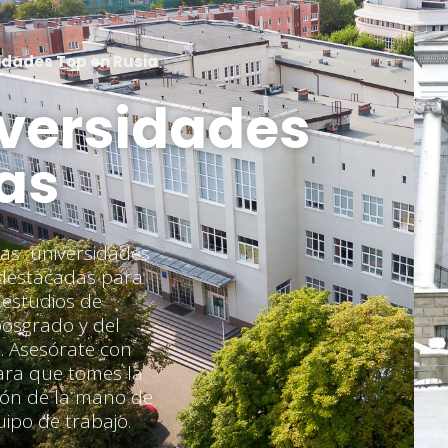
idades Top en Rusia
versidades
as
 las universidades
destacadas para
s estudios de
posgrado y del
. Asesórate con
ara que tomes la
ión de la mano de
ipo de trabajo.