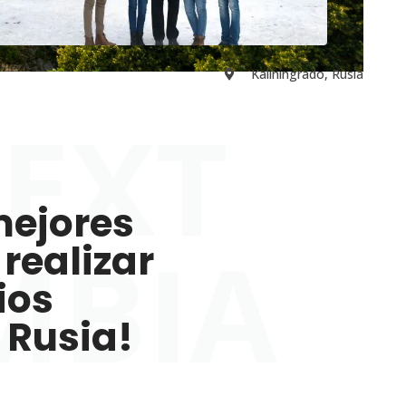
Kaliningrado, Rusia
EXT
mejores
MBIA
realizar
ios
 Rusia!