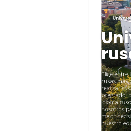
Univers
Uni
rus
Elige entre
rusas más 
realizar tu
pregrado, 
idioma ruso
nosotros p
mejor decis
nuestro equ