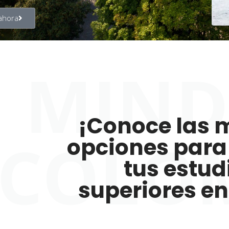
 ahora
MIND
¡Conoce las 
COLO
opciones para 
tus estud
superiores en