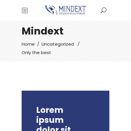
Mindext
Home
/
Uncategorized
/
Only the best
Lorem
ipsum
dolor sit